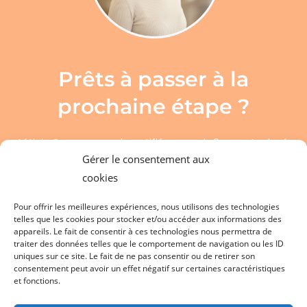
Prêts à passer à la
prochaine étape ?
Léticia Granger, coach certifiée rncp niv.6, experte du ré
Gérer le consentement aux
alignement : bien-être au travail, santé mentale, burnout et
entrepreneuriat – Haute-Loire (43), Loire (42) ou à distance
cookies
partout en France.
Pour offrir les meilleures expériences, nous utilisons des technologies
telles que les cookies pour stocker et/ou accéder aux informations des
Tout commence par une RENCONTRE OFFERTE
appareils. Le fait de consentir à ces technologies nous permettra de
traiter des données telles que le comportement de navigation ou les ID
uniques sur ce site. Le fait de ne pas consentir ou de retirer son
A propos
Blog
consentement peut avoir un effet négatif sur certaines caractéristiques
et fonctions.
Mes accompagnements
FAQ